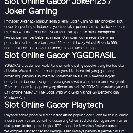
Slot Online Gacor Joker123 /
Joker Gaming
Provider Joker123 ataupun lebih dikenali Joker Gaming ialah provider slot
gacor terpenting di Indonesia yang sediakan permainan slot terbaik dengan
RTP dan Winrate tertinggi . Maka tentu saja pemain dapat memperoleh
keuntungan sampai beberapa ratus juta rupiah cuma secara bermain
permainan online terbitan Joker123 seperti Lucky Wheel, Phoenix 888,
Flames Of Fortune, Golden Dragon, CaiShen Riches Bingo.
Slot Online Gacor YGGDRASIL
YGGDRASIL adalah penyuplai taruhan online paling populer yang berbasiskan
di Malta. Walau disebut sebagai penyuplai terbaru slot yang gampang
dimenangi, penyuplai ini memiliki komitmen selalu untuk mendatangkan
pengalaman bermain yang menyenangkan lewat macam permainan yang unik.
Tipe slot gacor terpopuler yang diedarkan oleh YGGDRASIL diantaranya Vault
Of Fortune, Valley Of The Gods, Wild Wild Gold, Vikings Go Berzerk, dan
Rainbow Ryan.
Slot Online Gacor Playtech
Playtech adalah produsen mesin
slot online
populer dan sudah menekuni dalam
industri permainan judi online sepanjang tahun. Sediakan beragam permainan
slot gacor terbaik pada tingkat RTP tinggi dan tawarkan feature bonus
terkomplet, Playtech terang sebagai salah satunya penyuplai permainan slot