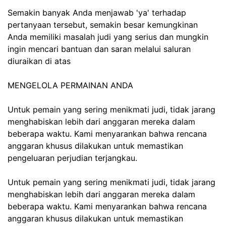
Semakin banyak Anda menjawab 'ya' terhadap
pertanyaan tersebut, semakin besar kemungkinan
Anda memiliki masalah judi yang serius dan mungkin
ingin mencari bantuan dan saran melalui saluran
diuraikan di atas
MENGELOLA PERMAINAN ANDA
Untuk pemain yang sering menikmati judi, tidak jarang
menghabiskan lebih dari anggaran mereka dalam
beberapa waktu. Kami menyarankan bahwa rencana
anggaran khusus dilakukan untuk memastikan
pengeluaran perjudian terjangkau.
Untuk pemain yang sering menikmati judi, tidak jarang
menghabiskan lebih dari anggaran mereka dalam
beberapa waktu. Kami menyarankan bahwa rencana
anggaran khusus dilakukan untuk memastikan