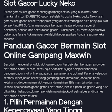
Slot Gacor Lucky Neko
Pilihan games slot gacor menang gampang terkini yang bisa kamu coba
mainkan di situs EXABET88 gacor setelah itu Lucky Neko. Lucky Neko ialah
games slot gacor online terpopuler yang diperkembangkan oleh penyuplai slot
terpenting PG Soft. Ini mempunyai beragam feature bonus seperti
belantara, pencar, dan perputaran gratis. Sudah pasti, itu memungkinkannya
beberapa fans untuk memperoleh lebih beberapa keuntungan saat mereka
taruhan.
Panduan Gacor Bermain Slot
Online Gampang Maxwin
Sesudah mengenali produk slot game gacor terbaik dari beragam provider
slot online hebat di atas, tentu saja Anda harus juga pelajari beberapa
panduan gacor slot online supaya gampang menang optimal. Karena walaupun
termasuk perjudian online yang gampang buat dimainkan, anda pun perlu
ketahui mode permainan slot yang anda mainkan. Bila ingin tahu dan ingin
ketahui apa panduan gacor games slot online, berikut panduan gacor yang bisa
dibuktikan hebat untuk memperoleh maxwin jackpot paling besar di games
slot online secara mudah :
1. Pilih Permainan Dengan
Kepercayaan Yang Tinggi