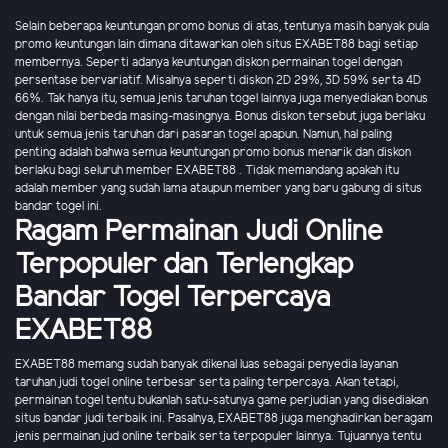
Selain beberapa keuntungan promo bonus di atas, tentunya masih banyak pula
promo keuntungan lain dimana ditawarkan oleh situs EXABET88 bagi setiap
membernya. Seperti adanya keuntungan diskon permainan togel dengan
persentase bervariatif. Misalnya seperti diskon 2D 29%, 3D 59% serta 4D
66%. Tak hanya itu, semua jenis taruhan togel lainnya juga menyediakan bonus
dengan nilai berbeda masing-masingnya. Bonus diskon tersebut juga berlaku
untuk semua jenis taruhan dari pasaran togel apapun. Namun, hal paling
penting adalah bahwa semua keuntungan promo bonus menarik dan diskon
berlaku bagi seluruh member EXABET88 . Tidak memandang apakah itu
adalah member yang sudah lama ataupun member yang baru gabung di situs
bandar togel ini.
Ragam Permainan Judi Online
Terpopuler dan Terlengkap
Bandar Togel Terpercaya
EXABET88
EXABET88 memang sudah banyak dikenal luas sebagai penyedia layanan
taruhan judi togel online terbesar serta paling terpercaya. Akan tetapi,
permainan togel tentu bukanlah satu-satunya game perjudian yang disediakan
situs bandar judi terbaik ini. Pasalnya, EXABET88 juga menghadirkan beragam
jenis permainan jud online terbaik serta terpopuler lainnya. Tujuannya tentu