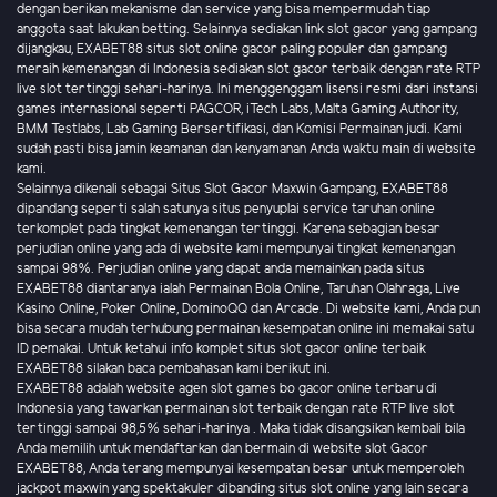
dengan berikan mekanisme dan service yang bisa mempermudah tiap
anggota saat lakukan betting. Selainnya sediakan link slot gacor yang gampang
dijangkau, EXABET88 situs slot online gacor paling populer dan gampang
meraih kemenangan di Indonesia sediakan slot gacor terbaik dengan rate RTP
live slot tertinggi sehari-harinya. Ini menggenggam lisensi resmi dari instansi
games internasional seperti PAGCOR, iTech Labs, Malta Gaming Authority,
BMM Testlabs, Lab Gaming Bersertifikasi, dan Komisi Permainan judi. Kami
sudah pasti bisa jamin keamanan dan kenyamanan Anda waktu main di website
kami.
Selainnya dikenali sebagai Situs Slot Gacor Maxwin Gampang, EXABET88
dipandang seperti salah satunya situs penyuplai service taruhan online
terkomplet pada tingkat kemenangan tertinggi. Karena sebagian besar
perjudian online yang ada di website kami mempunyai tingkat kemenangan
sampai 98%. Perjudian online yang dapat anda memainkan pada situs
EXABET88 diantaranya ialah Permainan Bola Online, Taruhan Olahraga, Live
Kasino Online, Poker Online, DominoQQ dan Arcade. Di website kami, Anda pun
bisa secara mudah terhubung permainan kesempatan online ini memakai satu
ID pemakai. Untuk ketahui info komplet situs slot gacor online terbaik
EXABET88 silakan baca pembahasan kami berikut ini.
EXABET88 adalah website agen slot games bo gacor online terbaru di
Indonesia yang tawarkan permainan slot terbaik dengan rate RTP live slot
tertinggi sampai 98,5% sehari-harinya . Maka tidak disangsikan kembali bila
Anda memilih untuk mendaftarkan dan bermain di website slot Gacor
EXABET88, Anda terang mempunyai kesempatan besar untuk memperoleh
jackpot maxwin yang spektakuler dibanding situs slot online yang lain secara