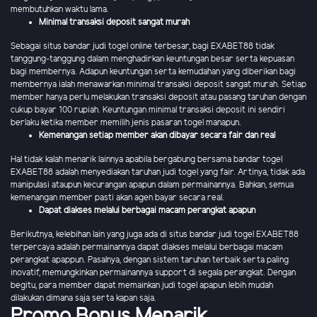
membutuhkan waktu lama.
Minimal transaksi deposit sangat murah
Sebagai situs bandar judi togel online terbesar, bagi EXABET88 tidak
tanggung-tanggung dalam menghadirkan keuntungan besar serta kepuasan
bagi membernya. Adapun keuntungan serta kemudahan yang diberikan bagi
membernya ialah menawarkan minimal transaksi deposit sangat murah. Setiap
member hanya perlu melakukan transaksi deposit atau pasang taruhan dengan
cukup bayar 100 rupiah. Keuntungan minimal transaksi deposit ini sendiri
berlaku ketika member memilih jenis pasaran togel manapun.
Kemenangan setiap member akan dibayar secara fair dan real
Hal tidak kalah menarik lainnya apabila bergabung bersama bandar togel
EXABET88 adalah menyediakan taruhan judi togel yang fair. Artinya, tidak ada
manipulasi ataupun kecurangan apapun dalam permainannya. Bahkan, semua
kemenangan member pasti akan agen bayar secara real.
Dapat diakses melalui berbagai macam perangkat apapun
Berikutnya, kelebihan lain yang juga ada di situs bandar judi togel EXABET88
terpercaya adalah permainannya dapat diakses melalui berbagai macam
perangkat apappun. Pasalnya, dengan sistem taruhan terbaik serta paling
inovatif, memungkinkan permainannya support di segala perangkat. Dengan
begitu, para member dapat memainkan judi togel apapun lebih mudah
dilakukan dimana saja serta kapan saja.
Promo Bonus Menarik