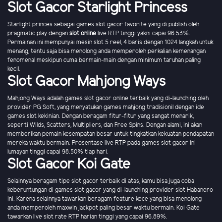
Slot Gacor Starlight Princess
Starlight princes sebagai games slot gacor favorite yang di publish oleh
pragmatic play dengan
slot online
live RTP tinggi yakni capai 96.53%.
Permainan ini mempunyai mesin slot 5 reel, 4 baris dengan 1024 langkah untuk
menang, tentu saja bisa menolong anda memperoleh perkalian kemenangan
fenomenal meskipun cuma bermain-main dengan minimum taruhan paling
kecil.
Slot Gacor Mahjong Ways
Mahjong Ways adalah games slot gacor online terbaik yang di-launching oleh
provider PG Soft, yang menyatukan games mahjong tradisionil dengan ide
games slot kekinian. Dengan beragam fitur-fitur yang sangat menarik,
seperti Wilds, Scatters, Multipliers, dan Free Spins. Dengan alami, ini akan
memberikan pemain kesempatan besar untuk tingkatkan kekuatan pendapatan
mereka waktu bermain. Prosentase live RTP pada games slot gacor ini
lumayan tinggi capai 98.50% tiap hari.
Slot Gacor Koi Gate
Selainnya beragam tipe slot gacor terbaik di atas, kamu bisa juga coba
keberuntungan di games slot gacor yang di-launching provider slot Habanero
ini. Karena selainnya tawarkan beragam feature kece yang bisa menolong
anda memperoleh maxwin jackpot paling besar waktu bermain. Koi Gate
tawarkan live slot rate RTP harian tinggi yang capai 96.89%.