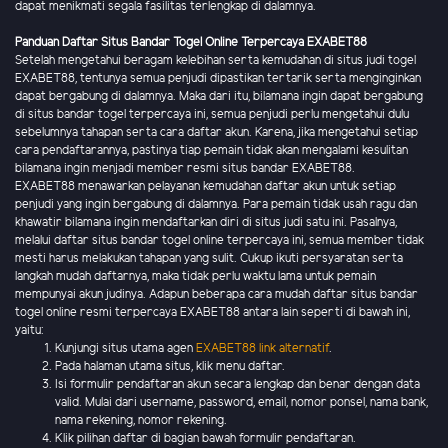
dapat menikmati segala fasilitas terlengkap di dalamnya.
Panduan Daftar Situs Bandar Togel Online Terpercaya EXABET88
Setelah mengetahui beragam kelebihan serta kemudahan di situs judi togel
EXABET88, tentunya semua penjudi dipastikan tertarik serta menginginkan
dapat bergabung di dalamnya. Maka dari itu, bilamana ingin dapat bergabung
di situs bandar togel terpercaya ini, semua penjudi perlu mengetahui dulu
sebelumnya tahapan serta cara daftar akun. Karena, jika mengetahui setiap
cara pendaftarannya, pastinya tiap pemain tidak akan mengalami kesulitan
bilamana ingin menjadi member resmi situs bandar EXABET88.
EXABET88 menawarkan pelayanan kemudahan daftar akun untuk setiap
penjudi yang ingin bergabung di dalamnya. Para pemain tidak usah ragu dan
khawatir bilamana ingin mendaftarkan diri di situs judi satu ini. Pasalnya,
melalui daftar situs bandar togel online terpercaya ini, semua member tidak
mesti harus melakukan tahapan yang sulit. Cukup ikuti persyaratan serta
langkah mudah daftarnya, maka tidak perlu waktu lama untuk pemain
mempunyai akun judinya. Adapun beberapa cara mudah daftar situs bandar
togel online resmi terpercaya EXABET88 antara lain seperti di bawah ini,
yaitu:
Kunjungi situs utama agen
EXABET88 link alternatif
.
Pada halaman utama situs, klik menu daftar.
Isi formulir pendaftaran akun secara lengkap dan benar dengan data
valid. Mulai dari username, password, email, nomor ponsel, nama bank,
nama rekening, nomor rekening.
Klik pilihan daftar di bagian bawah formulir pendaftaran.