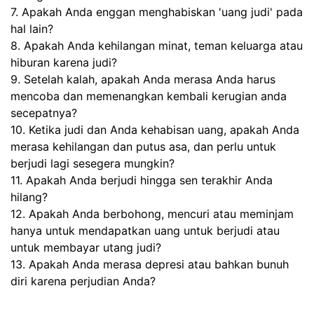
7. Apakah Anda enggan menghabiskan 'uang judi' pada
hal lain?
8. Apakah Anda kehilangan minat, teman keluarga atau
hiburan karena judi?
9. Setelah kalah, apakah Anda merasa Anda harus
mencoba dan memenangkan kembali kerugian anda
secepatnya?
10. Ketika judi dan Anda kehabisan uang, apakah Anda
merasa kehilangan dan putus asa, dan perlu untuk
berjudi lagi sesegera mungkin?
11. Apakah Anda berjudi hingga sen terakhir Anda
hilang?
12. Apakah Anda berbohong, mencuri atau meminjam
hanya untuk mendapatkan uang untuk berjudi atau
untuk membayar utang judi?
13. Apakah Anda merasa depresi atau bahkan bunuh
diri karena perjudian Anda?